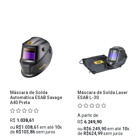
Máscara de Solda
Máscara de Solda Laser
Automática ESAB Savage
ESAB L-30
A40 Preta
A partir de:
R$
1.038,61
R$
6.249,90
ou
R$1.038,61
em até
10
x
ou
R$6.249,90
em até
10
x
de
R$103,86
sem juros
de
R$624,99
sem juros