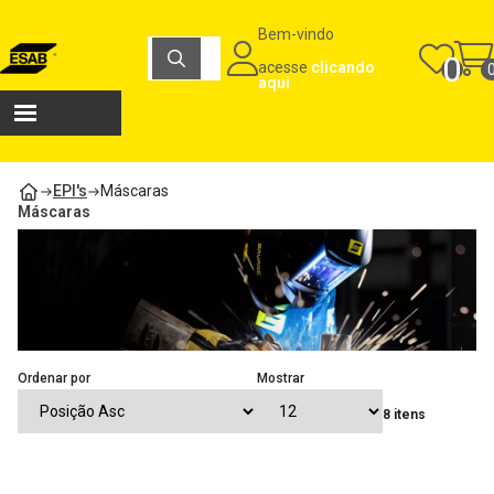
Carrinho de compras
Bem-vindo
Máquinas e Consumíveis para Soldagem e Corte | Loja ESAB
0
acesse
clicando
Total
aqui
R$
0,00
Ver carrinho
Finalizar compra
EPI's
Máscaras
Máscaras
Ordenar por
Mostrar
8 itens