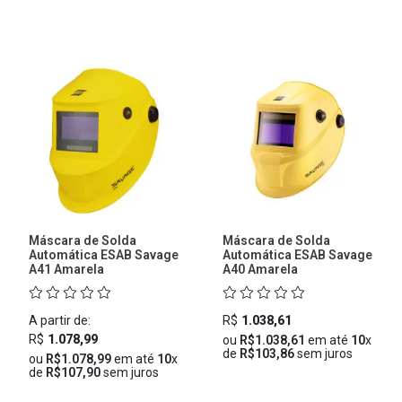
Máscara de Solda
Máscara de Solda
Automática ESAB Savage
Automática ESAB Savage
A41 Amarela
A40 Amarela
A partir de:
R$
1.038,61
R$
1.078,99
ou
R$1.038,61
em até
10
x
de
R$103,86
sem juros
ou
R$1.078,99
em até
10
x
de
R$107,90
sem juros