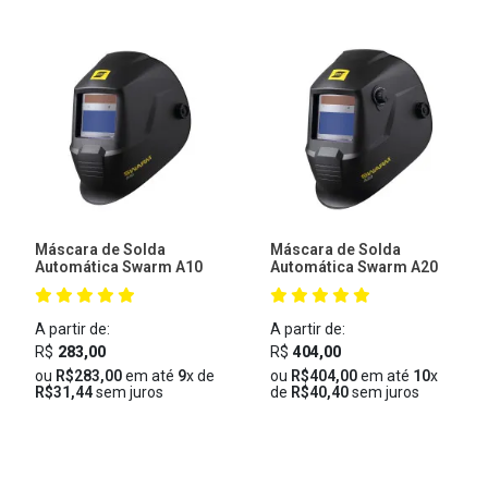
Máscara de Solda
Máscara de Solda
Automática Swarm A10
Automática Swarm A20
A partir de:
A partir de:
R$
283,00
R$
404,00
ou
R$283,00
em até
9
x de
ou
R$404,00
em até
10
x
R$31,44
sem juros
de
R$40,40
sem juros