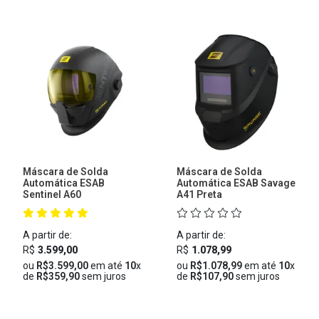
Máscara de Solda
Máscara de Solda
Automática ESAB
Automática ESAB Savage
Sentinel A60
A41 Preta
A partir de:
A partir de:
R$
3.599,00
R$
1.078,99
ou
R$3.599,00
em até
10
x
ou
R$1.078,99
em até
10
x
de
R$359,90
sem juros
de
R$107,90
sem juros