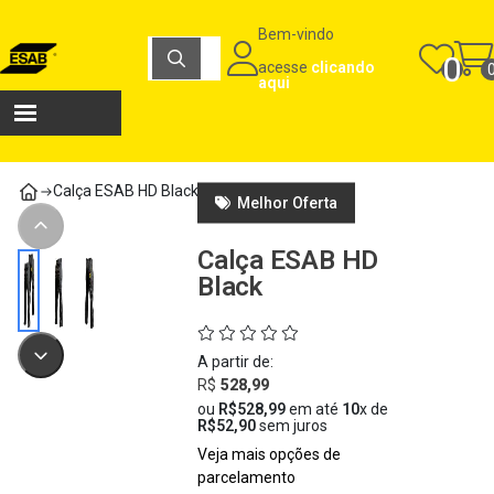
Carrinho de compras
Bem-vindo
Máquinas e Consumíveis para Soldagem e Corte | Loja ESAB
0
acesse
clicando
Total
aqui
R$
0,00
Ver carrinho
Finalizar compra
Calça ESAB HD Black
Melhor Oferta
Calça ESAB HD
Black
A partir de:
R$
528,99
ou
R$528,99
em até
10
x de
R$52,90
sem juros
Veja mais opções de
parcelamento