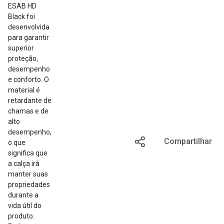
ESAB HD
Black foi
desenvolvida
para garantir
superior
proteção,
desempenho
e conforto. O
material é
retardante de
chamas e de
alto
desempenho,
Favoritar
Compartilhar
o que
significa que
a calça irá
manter suas
propriedades
durante a
vida útil do
produto.