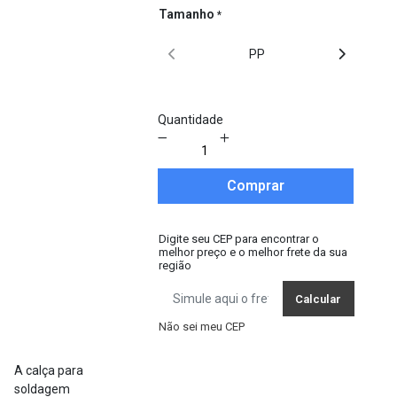
Tamanho
PP
P
Quantidade
Comprar
Digite seu CEP para encontrar o
melhor preço e o melhor frete da sua
região
Calcular
Não sei meu CEP
A calça para
soldagem