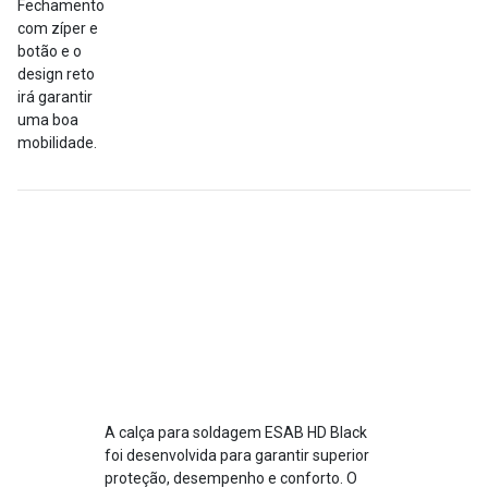
Fechamento
com zíper e
botão e o
design reto
irá garantir
uma boa
mobilidade.
+
Informações
Avaliações
Detalhes
adicionais
A calça para soldagem ESAB HD Black
foi desenvolvida para garantir superior
proteção, desempenho e conforto. O