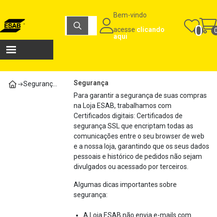
Carrinho de compras
Bem-vindo
Máquinas e Consumíveis para Soldagem e Corte | Loja ESAB
0
acesse
clicando
Total
aqui
R$
0,00
Ver carrinho
Finalizar compra
Segurança
Segurança para sua compra
Para garantir a segurança de suas compras
na Loja ESAB, trabalhamos com
Certificados digitais: Certificados de
segurança SSL que encriptam todas as
comunicações entre o seu browser de web
e a nossa loja, garantindo que os seus dados
pessoais e histórico de pedidos não sejam
divulgados ou acessado por terceiros.
Algumas dicas importantes sobre
segurança:
A Loja ESAB não envia e-mails com