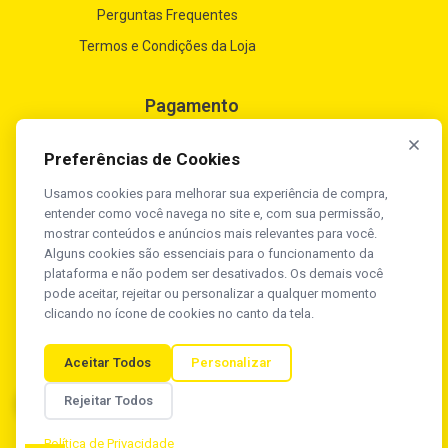
Perguntas Frequentes
Termos e Condições da Loja
Pagamento
Preferências de Cookies
Usamos cookies para melhorar sua experiência de compra,
entender como você navega no site e, com sua permissão,
mostrar conteúdos e anúncios mais relevantes para você.
Segurança
Alguns cookies são essenciais para o funcionamento da
plataforma e não podem ser desativados. Os demais você
pode aceitar, rejeitar ou personalizar a qualquer momento
clicando no ícone de cookies no canto da tela.
Aceitar Todos
Personalizar
Rua Zezé Camargos, 117, Cidade
Rejeitar Todos
Desenvolvido por
Industrial – Contagem / MG - Brasil - CEP:
32210-080
Política de Privacidade
CNPJ: 29.799.921/0001-48