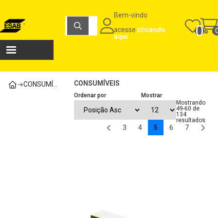
Carrinho de compras
Bem-vindo
Máquinas e Consumíveis para Soldagem e Corte | Loja ESAB
0
acesse
clicando
Total
aqui
R$
0,00
Ver carrinho
Finalizar compra
CONSUMÍVEIS
CONSUMÍVEIS
Ordenar por
Mostrar
Mostrando
49-60 de
134
resultados
Página:
3
4
5
6
7