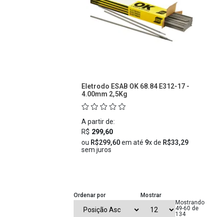
Eletrodo ESAB OK 68.84 E312-17 -
4.00mm 2,5Kg
A partir de:
R$
299,60
ou
R$299,60
em até
9
x de
R$33,29
sem juros
Ordenar por
Mostrar
Mostrando
49-60 de
134